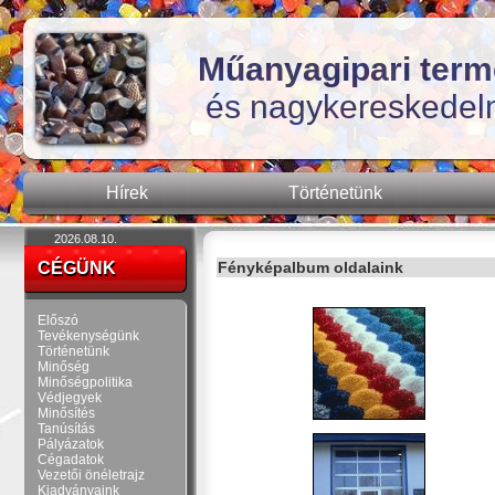
Műanyagipari termé
és nagykereskedel
Hírek
Történetünk
2026.08.10.
CÉGÜNK
Fényképalbum oldalaink
Előszó
Tevékenységünk
Történetünk
Minőség
Minőségpolitika
Védjegyek
Minősítés
Tanúsítás
Pályázatok
Cégadatok
Vezetői önéletrajz
Kiadványaink