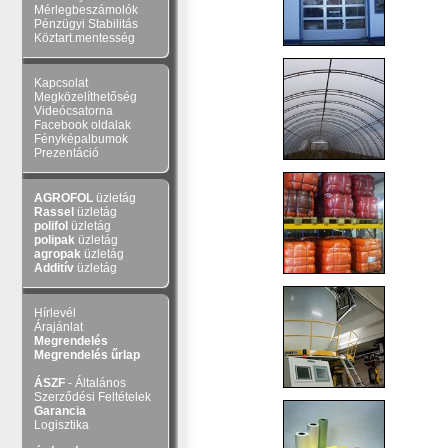
Mérlegbeszámolók
Pénzügyi Stabilitás
Köztart.mentesség
Kapcsolat
Megközelíthetőség
Videócsatorna
Facebook oldalak
Fényképalbumok
Prezentáció
AGROFOL
üzletág
Rassel
üzletág
polifol
üzletág
polipak
üzletág
agropak
üzletág
Additív
üzletág
Hírlevél
Árajánlat
Megrendelés
Megrendelés űrlap
ÁSZF
- Általános
Szerződési Feltételek
Garancia
Logisztika