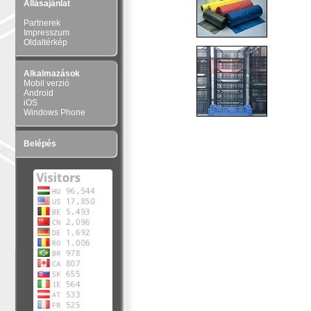
Állásajánlat
Partnerek
Impresszum
Oldaltérkép
Alkalmazások
Mobil verzió
Android
iOS
Windows Phone
Belépés