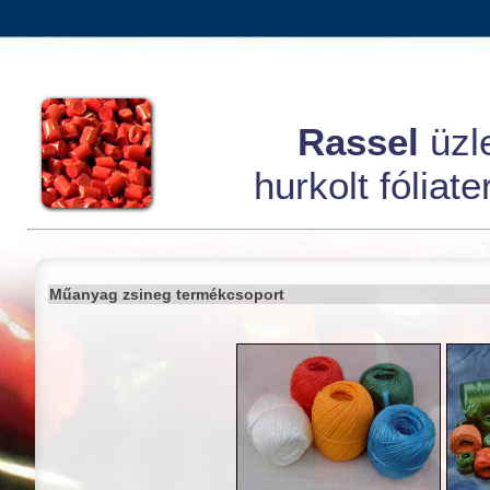
Rassel
üzl
hurkolt fóliat
Műanyag zsineg termékcsoport