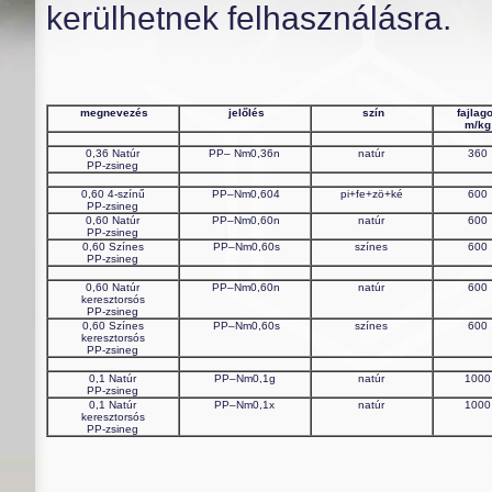
kerülhetnek felhasználásra.
megnevezés
jelőlés
szín
fajlag
m/kg
0,36 Natúr
PP– Nm0,36n
natúr
360
PP-zsineg
0,60 4-színű
PP–Nm0,604
pi+fe+zö+ké
600
PP-zsineg
0,60 Natúr
PP–Nm0,60n
natúr
600
PP-zsineg
0,60 Színes
PP–Nm0,60s
színes
600
PP-zsineg
0,60 Natúr
PP–Nm0,60n
natúr
600
keresztorsós
PP-zsineg
0,60 Színes
PP–Nm0,60s
színes
600
keresztorsós
PP-zsineg
0,1 Natúr
PP–Nm0,1g
natúr
1000
PP-zsineg
0,1 Natúr
PP–Nm0,1x
natúr
1000
keresztorsós
PP-zsineg