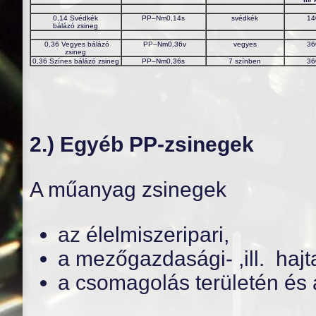
0,14 Svédkék
PP–Nm0,14s
svédkék
14
bálázó zsineg
0,36 Vegyes bálázó
PP–Nm0,36v
vegyes
36
zsineg
0,36 Színes bálázó zsineg
PP–Nm0,36s
7 színben
36
2.) Egyéb PP-zsinegek
A műanyag zsinegek
az élelmiszeripari,
a mezőgazdasági- ,ill. haj
a csomagolás területén és