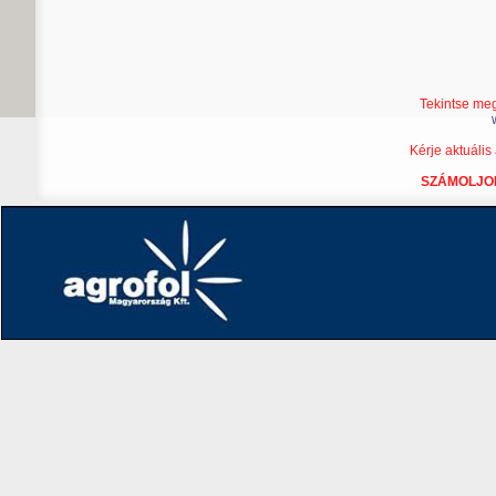
Tekintse meg
Kérje aktuális 
SZÁMOLJON 