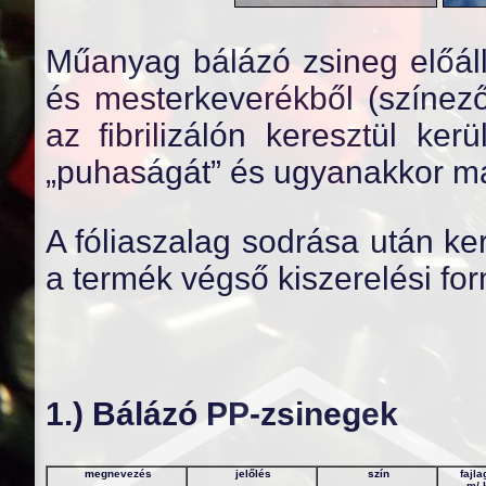
Műanyag bálázó zsineg előáll
és mesterkeverékből (színez
az fibrilizálón keresztül kerü
„puhaságát” és ugyanakkor ma
A fóliaszalag sodrása után ke
a termék végső kiszerelési for
1.) Bálázó PP-zsinegek
megnevezés
jelőlés
szín
fajl
m/ 