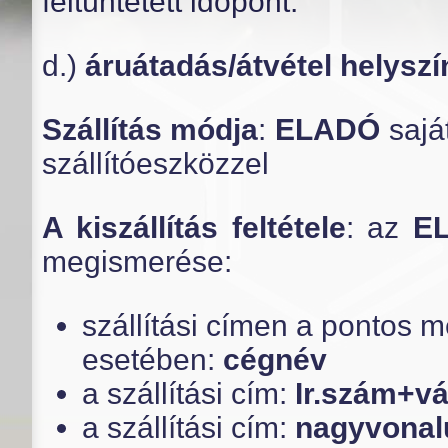
feltüntetett időpont.
d.)
áruátadás/átvétel helyszí
Szállítás módja
:
ELADÓ
sajá
szállítóeszközzel
A kiszállítás feltétele
: az
E
megismerése:
szállítási címen a pontos 
esetében:
cégnév
a szállítási cím:
Ir.szám+vá
a szállítási cím:
nagyvonalú