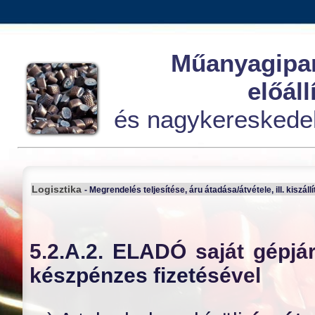
Műanyagipar
előáll
és nagykereskede
Logisztika
- Megrendelés teljesítése, áru átadása/átvétele, ill. kiszáll
5.2.A.2. ELADÓ saját gépjá
készpénzes fizetésével