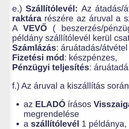
e.)
Szállítólevél:
Az átadás/á
raktára
részére az áruval a sz
A
VEVŐ
( beszerzés/pénzü
példány szállítólevél kerül csa
Számlázás
:
áruátadás/átvétel 
Fizetési mód
: készpénzes,
Pénzügyi teljesítés
:
áruátadá
f.) Az áruval a kiszállítás sorá
az
ELADÓ
írásos
Visszaig
megrendelése
a
szállítólevél
1 példánya,