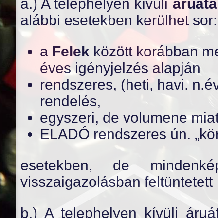
a.) A telephelyen kívüli
áruáta
alábbi esetekben kerülhet sor:
a
Felek
között korábban me
éves igényjelzés alapján
rendszeres, (heti, havi. n
rendelés,
egyszeri, de volumene mia
ELADÓ rendszeres ún. „kör
esetekben, de minden
visszaigazolásban feltüntetett
b.) A telephelyen kívüli áruát