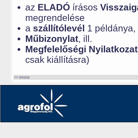
az
ELADÓ
írásos
Visszaig
megrendelése
a
szállítólevél
1 példánya,
Műbizonylat
, ill.
Megfelelőségi Nyilatkozat
csak kiállításra)
<< vissza