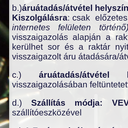
b.)
áruátadás/átvétel helyszí
Kiszolgálásra
: csak előzetes
internetes felületen törté
visszaigazolás alapján a rakt
kerülhet sor és a raktár nyi
visszaigazolt áru átadására/át
c.)
áruátadás/átvétel 
visszaigazolásában feltüntetet
d.)
Szállítás módja: 
szállítóeszközével