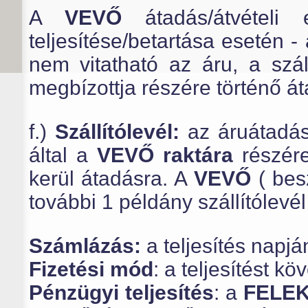
A
VEVŐ
átadás/átvételi 
teljesítése/betartása esetén -
nem vitatható az áru, a szá
megbízottja részére történő á
f.)
Szállítólevél:
az áruátadás
által a
VEVŐ raktára
részére
kerül átadásra. A
VEVŐ
( bes
további 1 példány szállítólevél
Számlázás:
a teljesítés napjá
Fizetési mód
: a teljesítést kö
Pénzügyi teljesítés
:
a
FELE