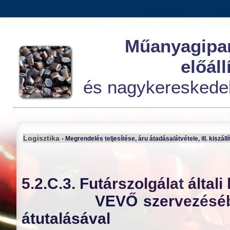
Műanyagipar
előáll
és nagykereskede
Logisztika
- Megrendelés teljesítése, áru átadása/átvétele, ill. kiszáll
5.2.C.3. Futárszolgálat általi 
VEVŐ szervezésébe
átutalásával