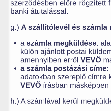
szerződésben előre rögzített fi
banki átutalással.
g.)
A szállítólevél és száml
a
számla megküldése
: al
külön ajánlott postai küld
amennyiben erről
VEVŐ
má
a számla postázási címe
:
adatokban szereplő címre 
VEVŐ
írásban másképpen 
h.) A számlával kerül megküld