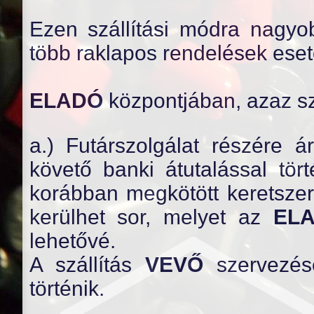
Ezen szállítási módra nagyobb 
több raklapos rendelések ese
ELADÓ
központjában, azaz s
a.) Futárszolgálat részére á
követő banki átutalással tör
korábban megkötött keretszer
kerülhet sor, melyet az
EL
lehetővé.
A szállítás
VEVŐ
szervezésé
történik.