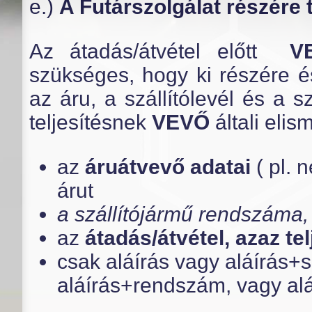
e.)
A Futárszolgálat részére 
Az átadás/átvétel előtt
V
szükséges, hogy ki részére és
az áru, a szállítólevél és a 
teljesítésnek
VEVŐ
általi elis
az
áruátvevő adatai
( pl. 
árut
a szállítójármű rendszáma, 
az
átadás/átvétel, azaz te
csak aláírás vagy aláírás+
aláírás+rendszám, vagy alá